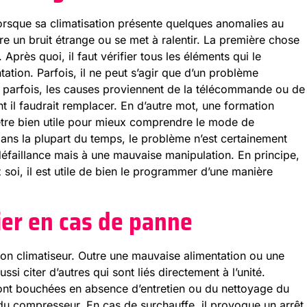
orsque sa climatisation présente quelques anomalies au
e un bruit étrange ou se met à ralentir. La première chose
 Après quoi, il faut vérifier tous les éléments qui le
tation. Parfois, il ne peut s’agir que d’un problème
Et parfois, les causes proviennent de la télécommande ou de
nt il faudrait remplacer. En d’autre mot, une formation
être bien utile pour mieux comprendre le mode de
dans la plupart du temps, le problème n’est certainement
 défaillance mais à une mauvaise manipulation. En principe,
z soi, il est utile de bien le programmer d’une manière
fier en cas de panne
son climatiseur. Outre une mauvaise alimentation ou une
i citer d’autres qui sont liés directement à l’unité.
r sont bouchées en absence d’entretien ou du nettoyage du
ut du compresseur. En cas de surchauffe, il provoque un arrêt