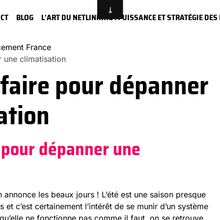
CT
BLOG
L'ART DU NETLINKING : PUISSANCE ET STRATÉGIE DE
ncement France
r une climatisation
t faire pour dépanner
ation
re pour dépanner une
n annonce les beaux jours ! L’été est une saison presque
 et c’est certainement l’intérêt de se munir d’un système
squ’elle ne fonctionne pas comme il faut, on se retrouve